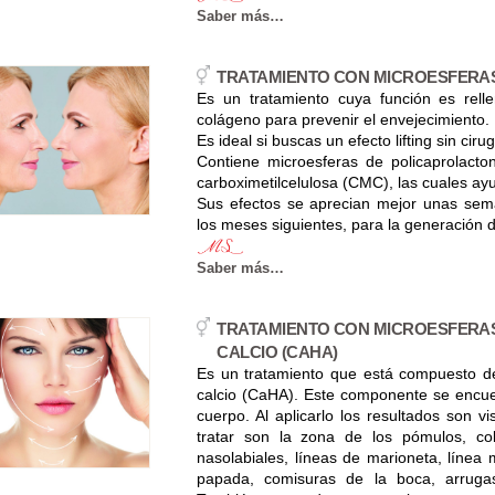
Saber más…
TRATAMIENTO CON MICROESFERA
Es un tratamiento cuya función es rell
colágeno para prevenir el envejecimiento.
Es ideal si buscas un efecto lifting sin ciru
Contiene microesferas de policaprolacto
carboximetilcelulosa (CMC), las cuales ayu
Sus efectos se aprecian mejor unas sema
los meses siguientes, para la generación d
Saber más…
TRATAMIENTO CON MICROESFERAS 
CALCIO (CAHA)
Es un tratamiento que está compuesto de
calcio (CaHA). Este componente se encue
cuerpo. Al aplicarlo los resultados son vi
tratar son la zona de los pómulos, col
nasolabiales, líneas de marioneta, línea
papada, comisuras de la boca, arrugas 