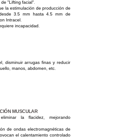
e "Lifting facial".
ue la estimulación de producción de
a desde 3.5 mm hasta 4.5 mm de
n Intracel.
equiere incapacidad.
el, disminuir arrugas finas y reducir
uello, manos, abdomen, etc.
ACIÓN MUSCULAR
eliminar la flacidez, mejorando
ción de ondas electromagnéticas de
provocan el calentamiento controlado