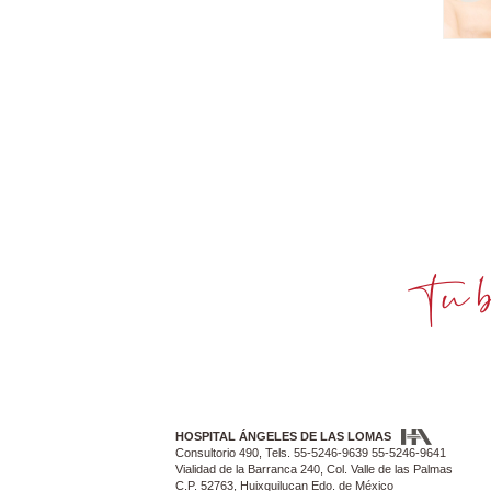
HOSPITAL ÁNGELES DE LAS LOMAS
Consultorio 490, Tels. 55-5246-9639 55-5246-9641
Vialidad de la Barranca 240, Col. Valle de las Palmas
C.P. 52763, Huixquilucan Edo. de México