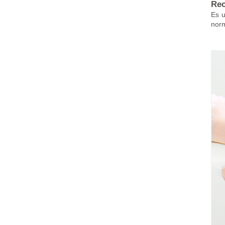
Rec
Es u
norm