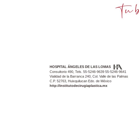
HOSPITAL ÁNGELES DE LAS LOMAS
Consultorio 490, Tels. 55-5246-9639 55-5246-9641
Vialidad de la Barranca 240, Col. Valle de las Palmas
C.P. 52763, Huixquilucan Edo. de México
http://institutodecirugiaplastica.mx