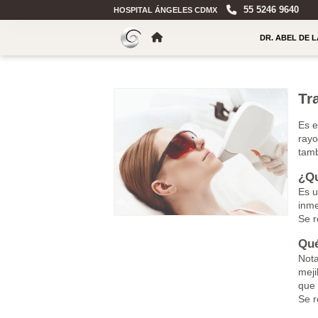
55 5246 9640
HOSPITAL ÁNGELES CDMX
DR. ABEL DE 
Tr
Es e
rayo
tamb
¿Qu
Es u
inme
Se r
Qué
Nota
meji
que 
Se r