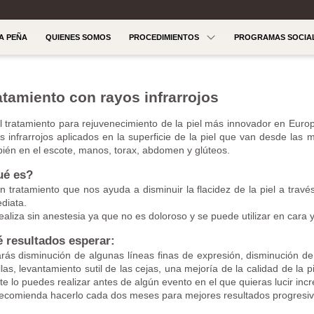
LA PEÑA
QUIENES SOMOS
PROCEDIMIENTOS
PROGRAMAS SOCIA
atamiento con rayos infrarrojos
l tratamiento para rejuvenecimiento de la piel más innovador en Euro
s infrarrojos aplicados en la superficie de la piel que van desde las m
ién en el escote, manos, torax, abdomen y glúteos.
é es?
n tratamiento que nos ayuda a disminuir la flacidez de la piel a travé
diata.
ealiza sin anestesia ya que no es doloroso y se puede utilizar en cara 
 resultados esperar:
rás disminución de algunas líneas finas de expresión, disminución de l
llas, levantamiento sutil de las cejas, una mejoría de la calidad de la p
te lo puedes realizar antes de algún evento en el que quieras lucir incr
ecomienda hacerlo cada dos meses para mejores resultados progresiv