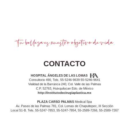
CONTACTO
HOSPITAL ÁNGELES DE LAS LOMAS
Consultorio 490, Tels. 55-5246-9639 55-5246-9641
Vialidad de la Barranca 240, Col. Valle de las Palmas
C.P. 52763, Huixquilucan Edo. de México
http://institutodecirugiaplastica.mx
PLAZA CARSO PALMAS
Medical Spa
Av. Paseo de las Palmas 781, Col. Lomas de Chapultepec, III Sección
Local S1-B. Tels. 55-5247-7853, 55-5247-7854, 55-2589-7266, 55-2589-7267