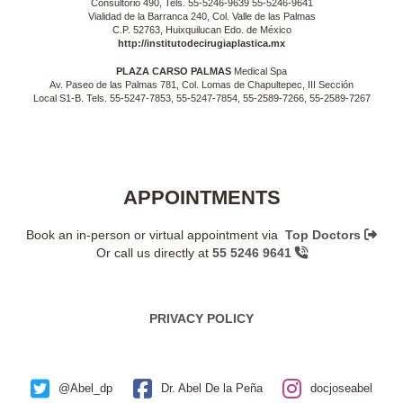
Consultorio 490, Tels. 55-5246-9639 55-5246-9641
Vialidad de la Barranca 240, Col. Valle de las Palmas
C.P. 52763, Huixquilucan Edo. de México
http://institutodecirugiaplastica.mx
PLAZA CARSO PALMAS
Medical Spa
Av. Paseo de las Palmas 781, Col. Lomas de Chapultepec, III Sección
Local S1-B. Tels. 55-5247-7853, 55-5247-7854, 55-2589-7266, 55-2589-7267
APPOINTMENTS
Book an in-person or virtual appointment via
Top Doctors
Or call us directly at
55 5246 9641
PRIVACY POLICY
@Abel_dp
Dr. Abel De la Peña
docjoseabel