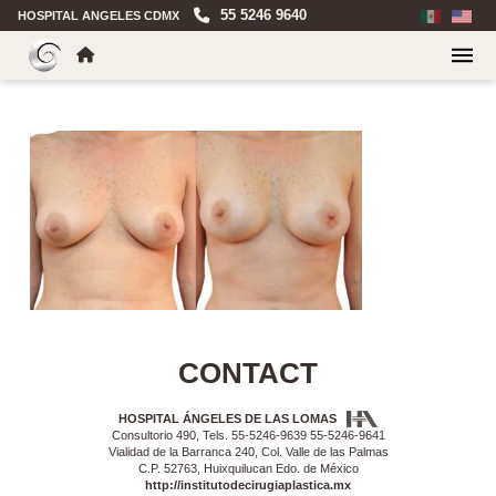
55 5246 9640
HOSPITAL ANGELES CDMX
CONTACT
HOSPITAL ÁNGELES DE LAS LOMAS
Consultorio 490, Tels. 55-5246-9639 55-5246-9641
Vialidad de la Barranca 240, Col. Valle de las Palmas
C.P. 52763, Huixquilucan Edo. de México
http://institutodecirugiaplastica.mx