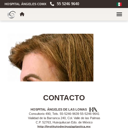
55 5246 9640
HOSPITAL ÁNGELES CDMX
CONTACTO
HOSPITAL ÁNGELES DE LAS LOMAS
Consultorio 490, Tels. 55-5246-9639 55-5246-9641
Vialidad de la Barranca 240, Col. Valle de las Palmas
C.P. 52763, Huixquilucan Edo. de México
http://institutodecirugiaplastica.mx