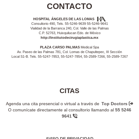
CONTACTO
HOSPITAL ÁNGELES DE LAS LOMAS
Consultorio 490, Tels. 55-5246-9639 55-5246-9641
Vialidad de la Barranca 240, Col. Valle de las Palmas
C.P. 52763, Huixquilucan Edo. de México
http://institutodecirugiaplastica.mx
PLAZA CARSO PALMAS
Medical Spa
Av. Paseo de las Palmas 781, Col. Lomas de Chapultepec, III Sección
Local S1-B. Tels. 55-5247-7853, 55-5247-7854, 55-2589-7266, 55-2589-7267
CITAS
Agenda una cita presencial o virtual a través de
Top Doctors
O comunícate directamente al consultorio llamando al
55 5246
9641
AVISO DE PRIVACIDAD