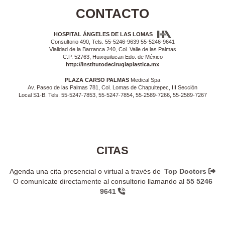
CONTACTO
HOSPITAL ÁNGELES DE LAS LOMAS
Consultorio 490, Tels. 55-5246-9639 55-5246-9641
Vialidad de la Barranca 240, Col. Valle de las Palmas
C.P. 52763, Huixquilucan Edo. de México
http://institutodecirugiaplastica.mx
PLAZA CARSO PALMAS
Medical Spa
Av. Paseo de las Palmas 781, Col. Lomas de Chapultepec, III Sección
Local S1-B. Tels. 55-5247-7853, 55-5247-7854, 55-2589-7266, 55-2589-7267
CITAS
Agenda una cita presencial o virtual a través de
Top Doctors
O comunícate directamente al consultorio llamando al
55 5246
9641