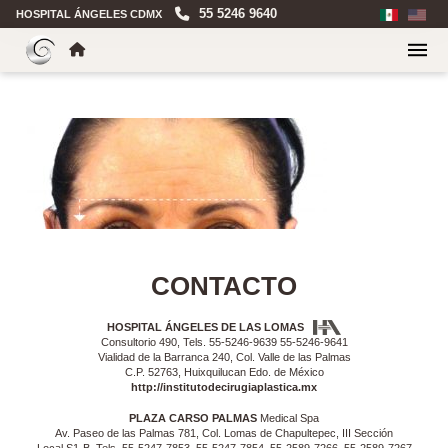
55 5246 9640
HOSPITAL ÁNGELES CDMX
CONTACTO
HOSPITAL ÁNGELES DE LAS LOMAS
Consultorio 490, Tels. 55-5246-9639 55-5246-9641
Vialidad de la Barranca 240, Col. Valle de las Palmas
C.P. 52763, Huixquilucan Edo. de México
http://institutodecirugiaplastica.mx
PLAZA CARSO PALMAS
Medical Spa
Av. Paseo de las Palmas 781, Col. Lomas de Chapultepec, III Sección
Local S1-B. Tels. 55-5247-7853, 55-5247-7854, 55-2589-7266, 55-2589-7267