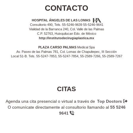
CONTACTO
HOSPITAL ÁNGELES DE LAS LOMAS
Consultorio 490, Tels. 55-5246-9639 55-5246-9641
Vialidad de la Barranca 240, Col. Valle de las Palmas
C.P. 52763, Huixquilucan Edo. de México
http://institutodecirugiaplastica.mx
PLAZA CARSO PALMAS
Medical Spa
Av. Paseo de las Palmas 781, Col. Lomas de Chapultepec, III Sección
Local S1-B. Tels. 55-5247-7853, 55-5247-7854, 55-2589-7266, 55-2589-7267
CITAS
Agenda una cita presencial o virtual a través de
Top Doctors
O comunícate directamente al consultorio llamando al
55 5246
9641