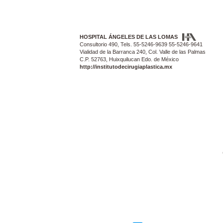
HOSPITAL ÁNGELES DE LAS LOMAS
Consultorio 490, Tels. 55-5246-9639 55-5246-9641
Vialidad de la Barranca 240, Col. Valle de las Palmas
C.P. 52763, Huixquilucan Edo. de México
http://institutodecirugiaplastica.mx