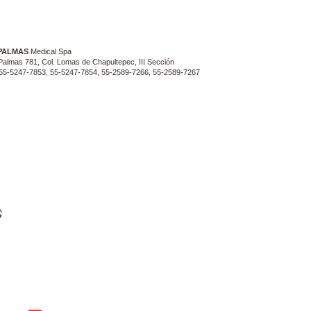
PALMAS
Medical Spa
Palmas 781, Col. Lomas de Chapultepec, III Sección
. 55-5247-7853, 55-5247-7854, 55-2589-7266, 55-2589-7267