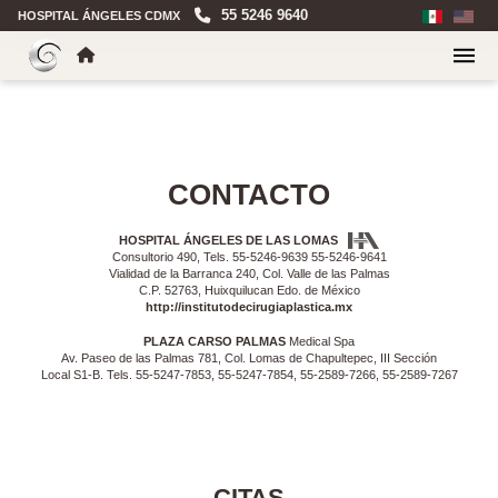
55 5246 9640
HOSPITAL ÁNGELES CDMX
CONTACTO
HOSPITAL ÁNGELES DE LAS LOMAS
Consultorio 490, Tels. 55-5246-9639 55-5246-9641
Vialidad de la Barranca 240, Col. Valle de las Palmas
C.P. 52763, Huixquilucan Edo. de México
http://institutodecirugiaplastica.mx
PLAZA CARSO PALMAS
Medical Spa
Av. Paseo de las Palmas 781, Col. Lomas de Chapultepec, III Sección
Local S1-B. Tels. 55-5247-7853, 55-5247-7854, 55-2589-7266, 55-2589-7267
CITAS