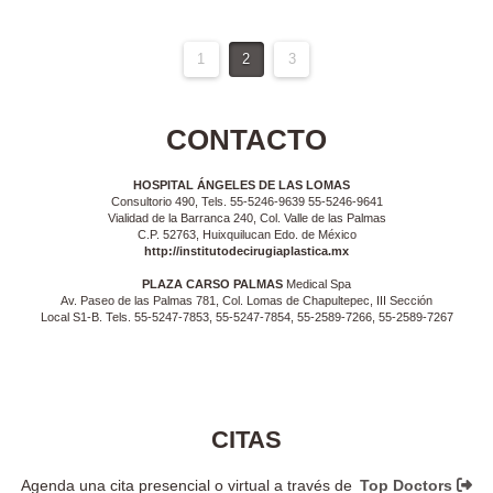
1
2
3
CONTACTO
HOSPITAL ÁNGELES DE LAS LOMAS
Consultorio 490, Tels. 55-5246-9639 55-5246-9641
Vialidad de la Barranca 240, Col. Valle de las Palmas
C.P. 52763, Huixquilucan Edo. de México
http://institutodecirugiaplastica.mx
PLAZA CARSO PALMAS
Medical Spa
Av. Paseo de las Palmas 781, Col. Lomas de Chapultepec, III Sección
Local S1-B. Tels. 55-5247-7853, 55-5247-7854, 55-2589-7266, 55-2589-7267
CITAS
Agenda una cita presencial o virtual a través de
Top Doctors