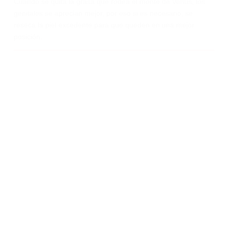
Cuando se quita la grasa que rodea el monte de Venus, los
genitales se aprecian mejor, por eso si es necesario, se
reseca la piel excedente para que queden en una mejor
posición.
En muchas ocasiones el monte de venus es muy abultado y
es necesario disminuir la grasa mediante liposucción.
Marcaje abdominal
La acumulación de grasa en el abdomen es un problema
frecuente en los hombres y algunas zonas son resistentes a
la dieta y ejercicio. Este procedimiento tiene como objetivo la
disminución de grasa en el abdomen y también ayuda a
marcar los músculos abdominales.